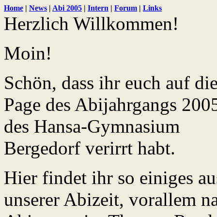
Home
|
News
|
Abi 2005
|
Intern
|
Forum
|
Links
Herzlich Willkommen!
Moin!
Schön, dass ihr euch auf di
Page des Abijahrgangs 200
des Hansa-Gymnasium
Bergedorf verirrt habt.
Hier findet ihr so einiges au
unserer Abizeit, vorallem n